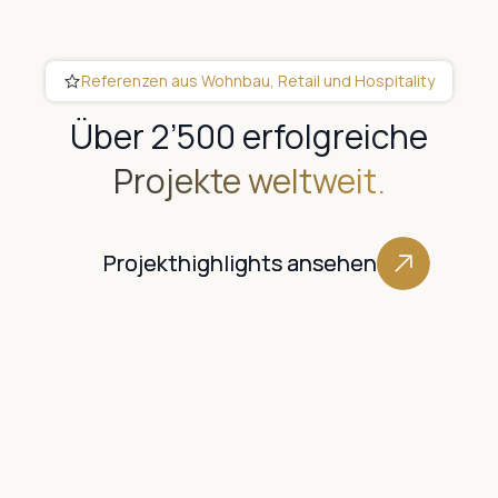
Referenzen aus Wohnbau, Retail und Hospitality
Über 2’500 erfolgreiche
Projekte weltweit.
Projekthighlights ansehen
Projekthighlights ansehen
Villa Coconut Hotel
2026