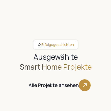
Erfolgsgeschichten
Ausgewählte
Smart Home Projekte
Alle Projekte ansehen
Alle Projekte ansehen
Amriswil
2026