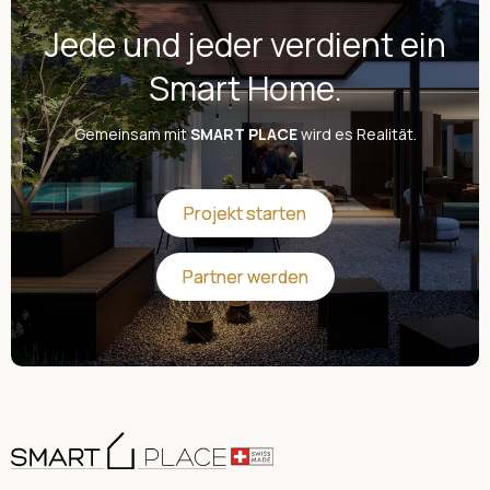
Jede und jeder verdient ein
Smart Home.
Gemeinsam mit
SMART PLACE
wird es Realität.
Projekt starten
Projekt starten
Partner werden
Partner werden