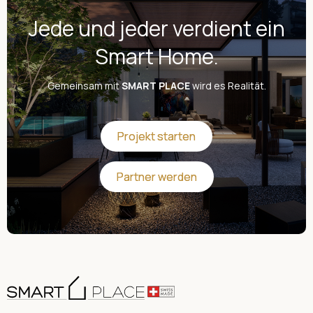
Jede und jeder verdient ein
Smart Home.
Gemeinsam mit
SMART PLACE
wird es Realität.
Projekt starten
Projekt starten
Partner werden
Partner werden