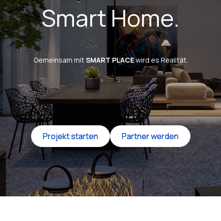
Smart Home.
Gemeinsam mit
SMART PLACE
wird es Realität.
Projekt starten
Projekt starten
Partner werden
Partner werden