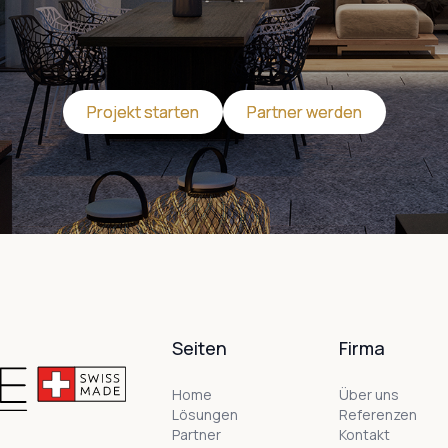
Projekt starten
Projekt starten
Partner werden
Partner werden
Seiten
Firma
Home
Über uns
Lösungen
Referenzen
Partner
Kontakt