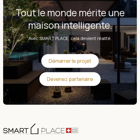
Tout le monde mérite une
maison intelligente.
Avec SMART PLACE, cela devient réalité.
Démarrer le projet
Démarrer le projet
Devenez partenaire
Devenez partenaire