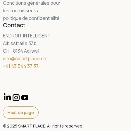
Conditions générales pour
les fournisseurs
politique de confidentialité
Contact
ENDROIT INTELLIGENT
Albisstraße 33b
CH - 8134 Adliswil
info@smartplace.ch
+41 43 544 37 37
Haut de page
Haut de page
© 2025 SMART PLACE. All rights reserved