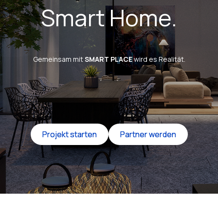
Smart Home.
Gemeinsam mit
SMART PLACE
wird es Realität.
Projekt starten
Projekt starten
Partner werden
Partner werden