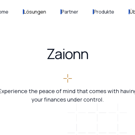
ome
Lösungen
Partner
Produkte
Üb
Zaionn
Experience the peace of mind that comes with havin
your finances under control.