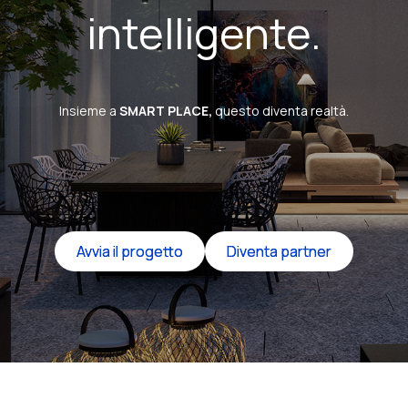
intelligente.
Insieme a
SMART PLACE,
questo diventa realtà.
Avvia il progetto
Avvia il progetto
Diventa partner
Diventa partner