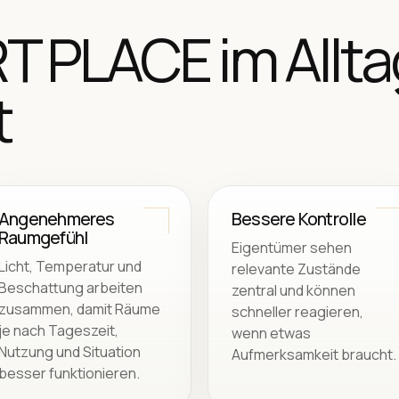
 PLACE im Allta
t
Angenehmeres
Bessere Kontrolle
Raumgefühl
Eigentümer sehen
Licht, Temperatur und
relevante Zustände
Beschattung arbeiten
zentral und können
zusammen, damit Räume
schneller reagieren,
je nach Tageszeit,
wenn etwas
Nutzung und Situation
Aufmerksamkeit braucht.
besser funktionieren.