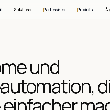
l
Solutions
Partenaires
Produits
À 
ome und
utomation, d
einfacher ma