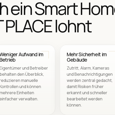
h ein Smart Hom
 PLACE lohnt
Weniger Aufwand im
Mehr Sicherheit im
Betrieb
Gebäude
Eigentümer und Betreiber
Zutritt, Alarm, Kameras
behalten den Überblick,
und Benachrichtigungen
reduzieren manuelle
werden zentral gedacht,
Kontrollen und können
damit Risiken früher
mehrere Einheiten
erkannt und schneller
einfacher verwalten.
bearbeitet werden
können.