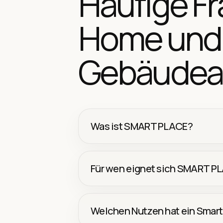
Häufige F
Home und
Gebäudea
Was ist SMART PLACE?
Für wen eignet sich SMART P
Welchen Nutzen hat ein Smart