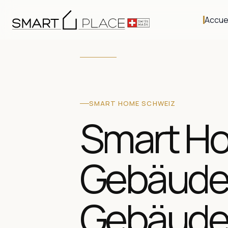
Accuei
SMART HOME SCHWEIZ
Smart H
Gebäudea
Gebäude 